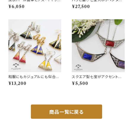
グ◆デイリー仕様 A fresh w
ト
¥6,050
¥27,500
ater pearl piercings with ar
abesque frames
和服にもカジュアルにも似合う！
スクエア型七宝がアクセントに
カラー豊富な三角七宝ピアス・
◆唐草七宝チョーカー
¥13,200
¥5,500
イヤリング
商品一覧に戻る