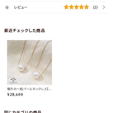
レビュー
(2)
最近チェックした商品
憧れの一粒パールネックレス【K
18YG／K18PG 調整可能45c
¥28,600
m】
同じカテゴリの商品