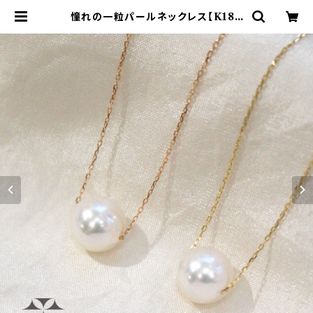
憧れの一粒パールネックレス【K18Y
G／K18PG 調整可能45cm】 | 本村
工芸美術研究所