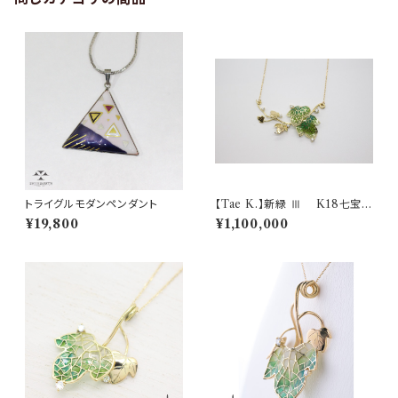
トライグルモダンペンダント
【Tae K.】新緑 Ⅲ K18七宝プ
リカジュールペンダント(0.365
¥19,800
¥1,100,000
ct)