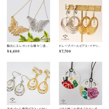
胸元にエレガントな蝶々◇透か
ドレープパールピアス・イヤリン
しが繊細なバタフライネックレス
グ Elegant drape-shaped p
¥4,400
¥7,700
iercings or earring with a f
resh water pearl
淡水パール唐草ピアス・イヤリン
バラと猫◇七宝大ぶりペンダン