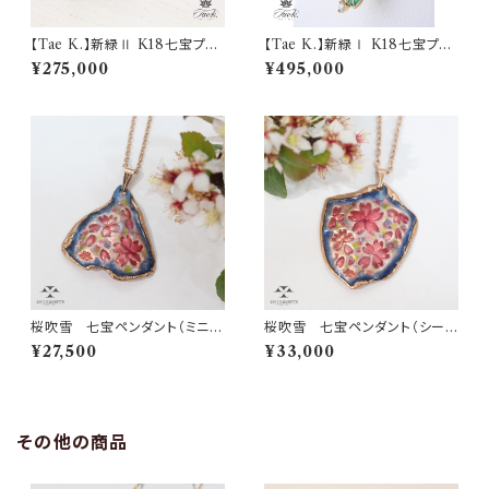
【Tae K.】新緑Ⅱ K18七宝プリ
【Tae K.】新緑Ⅰ K18七宝プリ
カジュールペンダント(0.11ct)
カジュールペンダント(0.15ct)
¥275,000
¥495,000
桜吹雪 七宝ペンダント（ミニ三
桜吹雪 七宝ペンダント（シール
角）
ド形）
¥27,500
¥33,000
その他の商品