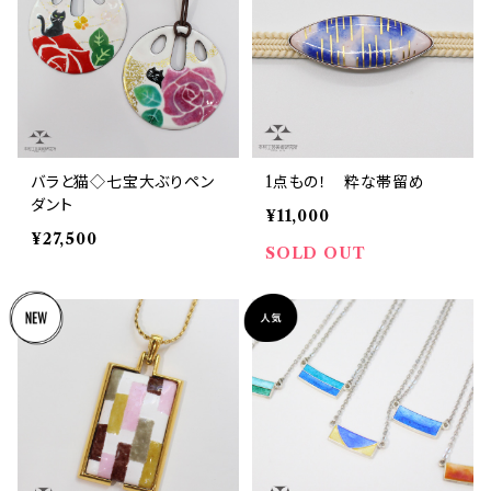
バラと猫◇七宝大ぶりペン
1点もの！ 粋な帯留め
ダント
¥11,000
¥27,500
SOLD OUT