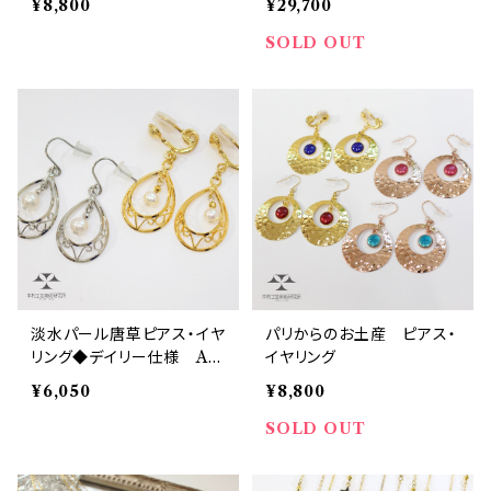
¥8,800
¥29,700
SOLD OUT
淡水パール唐草ピアス・イヤ
パリからのお土産 ピアス・
リング◆デイリー仕様 A f
イヤリング
resh water pearl pierci
¥6,050
¥8,800
ngs with arabesque fra
mes
SOLD OUT