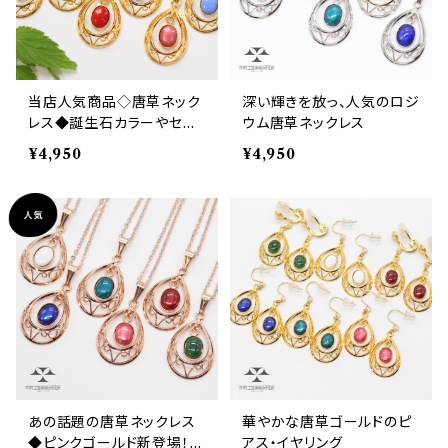
当店人気商品◇唐草ネック
深い輝きを放っ、人気のロジ
レス◆誕生石カラーやセー
ウム唐草ネックレス
ラームーン風と話題！
¥4,950
¥4,950
あの話題の唐草ネックレス
華やかな唐草ゴールドのピ
◆ピンクゴールド新登場！オ
アス・イヤリング