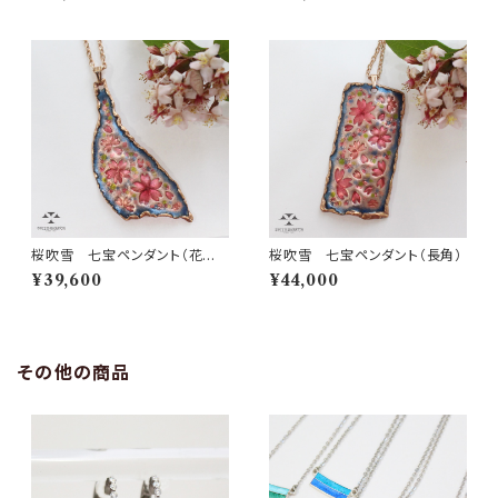
桜吹雪 七宝ペンダント（花びら
桜吹雪 七宝ペンダント（長角）
形）
¥39,600
¥44,000
その他の商品