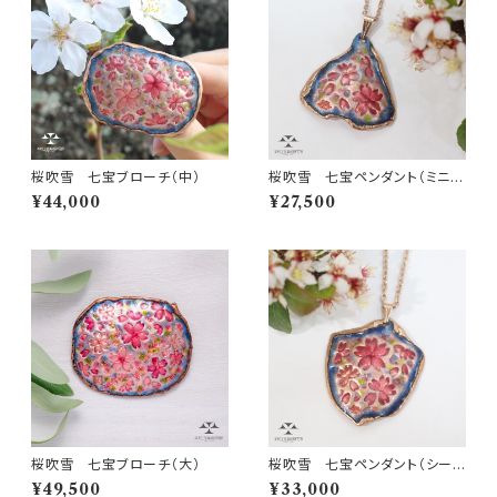
桜吹雪 七宝ブローチ（中）
桜吹雪 七宝ペンダント（ミニ三
角）
¥44,000
¥27,500
桜吹雪 七宝ブローチ（大）
桜吹雪 七宝ペンダント（シール
ド形）
¥49,500
¥33,000