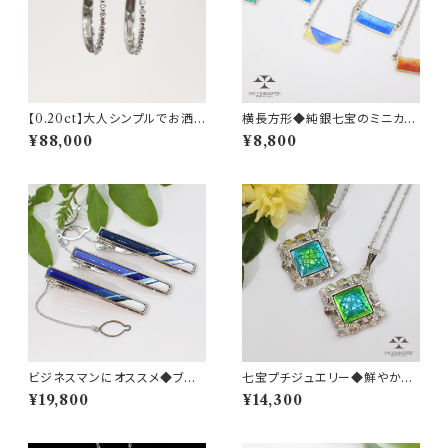
【0.20ct】大人シンプルでお洒
横長方形◆純銀七宝のミニカラ
落なフープダイヤモンドピアス
ータイルネックレス
¥88,000
¥8,800
【PT900】
ビジネスマンにオススメ◆ブル
七宝プチジュエリー◆鮮やかな
ー系ストライプネクタイピン
ブルーとグリーン◇純銀七宝石
¥19,800
¥14,300
垣ネックレス