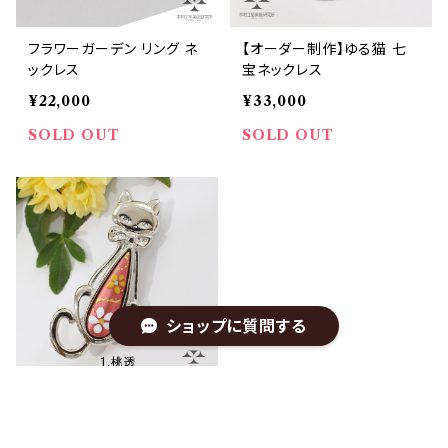
フラワーガーデン リング ネ
【オーダー制作】ゆる猫 七
ックレス
宝ネックレス
¥22,000
¥33,000
SOLD OUT
SOLD OUT
ショップに質問する
ネコ好きさん必見♡各1点3
種◇花畑のネコブローチ◆
七宝アクセサリー