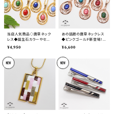
当店人気商品◇唐草ネック
あの話題の唐草ネックレス
レス◆誕生石カラーやセー
◆ピンクゴールド新登場！オ
ラームーン風と話題！
シャレなカラーを揃えまし
¥4,950
¥6,600
た！