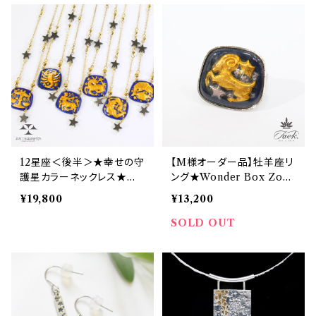
12星座＜後半＞★幸せの守
【M様オーダー品】牡羊座リ
護星カラーネックレス★Wo
ング★Wonder Box Zodi
nderBoxZodiac
ac
¥19,800
¥13,200
SOLD OUT