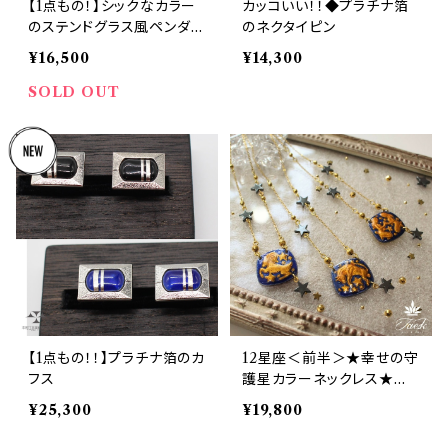
【1点もの！】シックなカラー
カッコいい！！◆プラチナ箔
のステンドグラス風ペンダン
のネクタイピン
ト
¥16,500
¥14,300
SOLD OUT
【1点もの！！】プラチナ箔のカ
12星座＜前半＞★幸せの守
フス
護星カラーネックレス★Wo
nder Box Zodiac
¥25,300
¥19,800