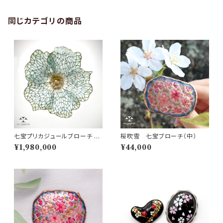
同じカテゴリの商品
七宝プリカジュールブローチ Br
桜吹雪 七宝ブローチ（中）
ooch "Hibiscus" ハイビスカ
¥1,980,000
¥44,000
ス