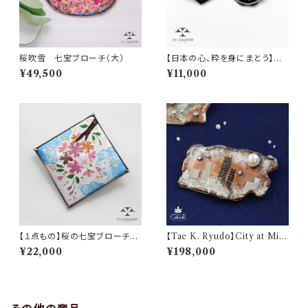
桜吹雪 七宝ブローチ（大）
【日本の心、粋を身にまとう】梅、
桜の七宝ブローチ・ペンダント
¥49,500
¥11,000
【１点もの】桜の七宝ブローチペ
【Tae K. Ryudo】City at Mid
ンダント（シルバー枠）
night Ⅱ (0.105ct)
¥22,000
¥198,000