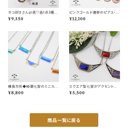
ネコ好きさん必見♡各1点3種◇
ピンクゴールド唐草のピアス・イ
花畑のネコブローチ◆七宝アク
ヤリング
¥9,350
¥12,100
セサリー
横長方形◆純銀七宝のミニカラ
スクエア型七宝がアクセントに
ータイルネックレス
◆唐草七宝チョーカー
¥8,800
¥5,500
商品一覧に戻る