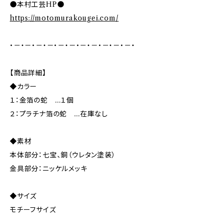
●本村工芸HP●
https://motomurakougei.com/
・－・－・－・－・－・－・－・－・－・－・－・
【商品詳細】
◆カラー
１：金箔の蛇 …１個
２：プラチナ箔の蛇 …在庫なし
◆素材
本体部分：七宝、銅（ウレタン塗装）
金具部分：ニッケルメッキ
◆サイズ
モチーフサイズ