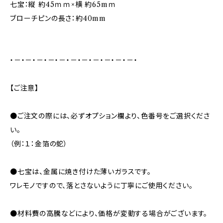
七宝：縦 約45ｍｍ×横 約65mｍ
ブローチピンの長さ：約40mm
・－・－・－・－・－・－・－・－・－・－・－・
【ご注意】
●ご注文の際には、必ずオプション欄より、色番号をご選択くださ
い。
（例：１：金箔の蛇）
●七宝は、金属に焼き付けた薄いガラスです。
ワレモノですので、落とさないように丁寧にご使用ください。
●材料費の高騰などにより、価格が変動する場合がございます。