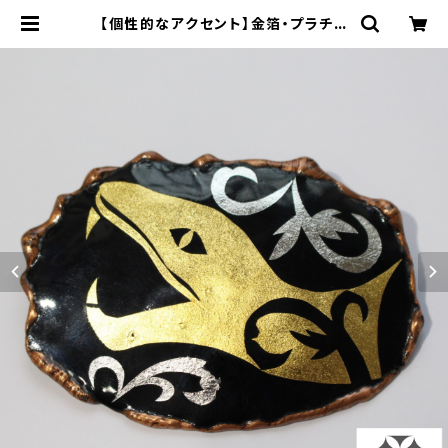
【個性的なアクセント】金箔・プラチナ
箔七宝 ヘビのブローチ | 本村工芸
美術研究所