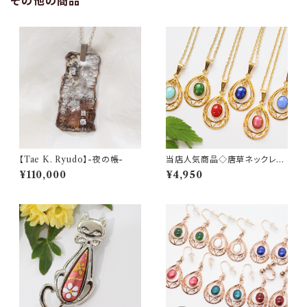
その他の商品
【Tae K. Ryudo】-夜の帳-
当店人気商品◇唐草ネックレス
◆誕生石カラーやセーラームー
¥110,000
¥4,950
ン風と話題！