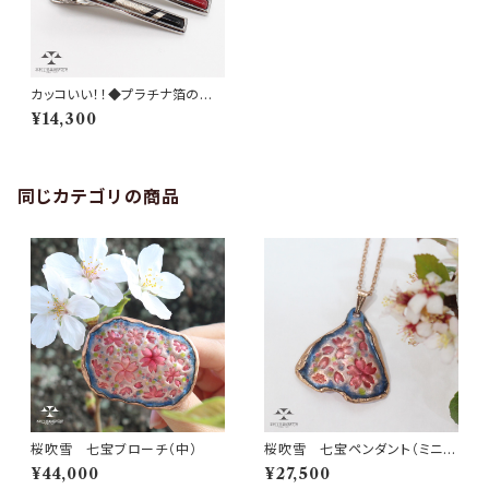
カッコいい！！◆プラチナ箔のネ
クタイピン
¥14,300
同じカテゴリの商品
桜吹雪 七宝ブローチ（中）
桜吹雪 七宝ペンダント（ミニ三
角）
¥44,000
¥27,500