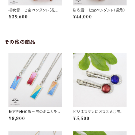
桜吹雪 七宝ペンダント（花びら
桜吹雪 七宝ペンダント（長角）
形）
¥39,600
¥44,000
その他の商品
長方形◆純銀七宝のミニカラー
ビジネスマンにオススメ◇宝石
タイルネックレス
のようなシンプルな丸型七宝ネ
¥8,800
¥5,500
クタイピン