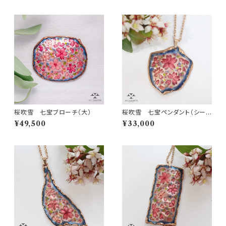
桜吹雪 七宝ブローチ（大）
桜吹雪 七宝ペンダント（シール
ド形）
¥49,500
¥33,000