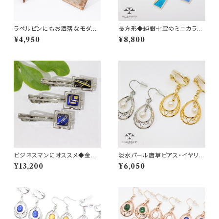
ラペルピンにもお洒落なモダン
長方形◆純銀七宝のミニカラー
な銀流しのピンバッチ◆プレゼ
タイルネックレス
¥4,950
¥8,800
ントにも
ビジネスマンにオススメ◆金箔・
淡水パール唐草ピアス・イヤリン
プラチナ箔のネクタイピン
グ◆デイリー仕様 A fresh w
¥13,200
¥6,050
ater pearl piercings with ar
abesque frames