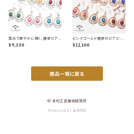
耳元で鮮やかに輝く、唐草ピアス
ピンクゴールド唐草のピアス・イ
（イヤリング）
ヤリング
¥9,350
¥12,100
商品一覧に戻る
© 本村工芸美術研究所
Powered by