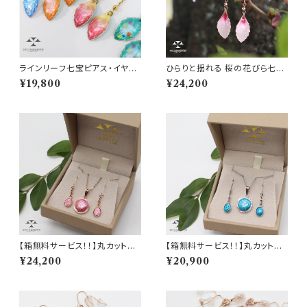
ラインリーフ七宝ピアス・イヤリ
ひらりと揺れる 桜の花びら七宝
ング Beautifully enameled le
ピアス・イヤリング
¥19,800
¥24,200
af-shaped earrings
【箱無料サービス！！】丸カット純
【箱無料サービス！！】丸カット純
銀七宝ペンダント＆ピアス・イヤ
銀七宝ペンダント＆七宝ピアス・
¥24,200
¥20,900
リングセット！（ピンクゴールドカ
イヤリングセット！（ロジウムカラ
ラー）
ー）