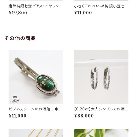
唐草純銀七宝ピアス・イヤリング
小さくてかわいい！純銀小豆七宝
（ピンクゴールドカラー）
ピアス・イヤリング（ピンクゴー
¥19,800
¥11,000
ルドカラー）
その他の商品
ビジネスシーンのお洒落に◆金
【0.20ct】大人シンプルでお洒
箔・プラチナ箔の１点物ネクタイ
落なフープダイヤモンドピアス
¥11,000
¥88,000
ピン
【PT900】