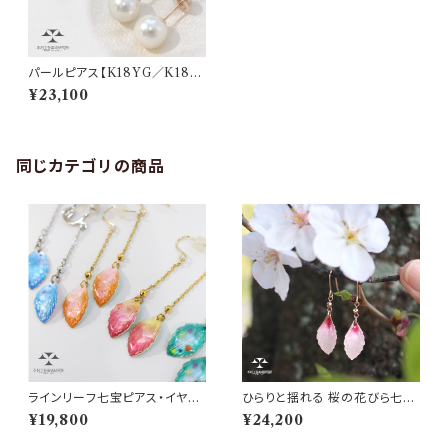
パールピアス【K18YG／K18P
G】◆フォーマルにもデートにも
¥23,100
ずっと使える
同じカテゴリの商品
ラインリーフ七宝ピアス・イヤリ
ひらりと揺れる 桜の花びら七宝
ング Beautifully enameled le
ピアス・イヤリング
¥19,800
¥24,200
af-shaped earrings