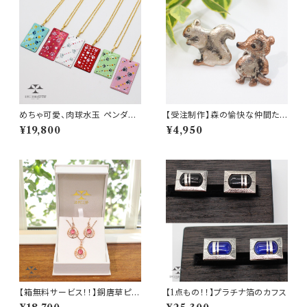
めちゃ可愛、肉球水玉 ペンダン
【受注制作】森の愉快な仲間たち
ト❤
◆銀流しのピンバッチ◆たぬき・
¥19,800
¥4,950
りす
【箱無料サービス！！】銅唐草ピン
【1点もの！！】プラチナ箔のカフス
クゴールド ネックレス＆ピア