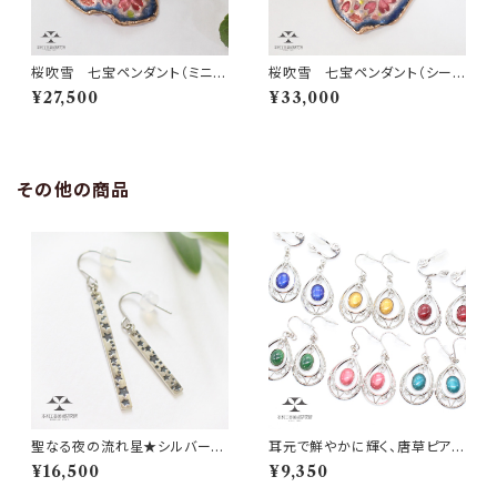
桜吹雪 七宝ペンダント（ミニ三
桜吹雪 七宝ペンダント（シール
角）
ド形）
¥27,500
¥33,000
その他の商品
聖なる夜の流れ星★シルバース
耳元で鮮やかに輝く、唐草ピアス
トレートバーピアス・イヤリング
（イヤリング）
¥16,500
¥9,350