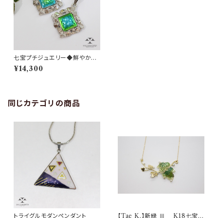
七宝プチジュエリー◆鮮やかな
ブルーとグリーン◇純銀七宝石
¥14,300
垣ネックレス
同じカテゴリの商品
トライグルモダンペンダント
【Tae K.】新緑 Ⅲ K18七宝プ