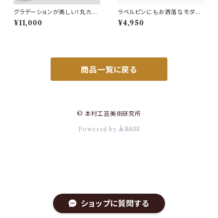
グラデーションが美しい！丸カッ
ラペルピンにもお洒落なモダン
ト純銀七宝ペンダント（ロジウム
な銀流しのピンバッチ◆プレゼ
¥11,000
¥4,950
カラー）
ントにも
商品一覧に戻る
© 本村工芸美術研究所
Powered by
ショップに質問する