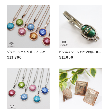
グラデーションが美しい！丸カッ
ビジネスシーンのお洒落に◆金
ト純銀七宝ペンダント（ピンクゴ
箔・プラチナ箔の１点物ネクタイ
¥13,200
¥11,000
ールドカラー）
ピン