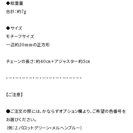
◆総重量
合計：約7g
◆サイズ
モチーフサイズ
一辺約20mmの正方形
チェーンの長さ：約40㎝＋アジャスター約5㎝
・－・－・－・－・－・－・－・－・－・－・－・
【ご注意】
●ご注文の際には、かならずオプション欄より、ご希望の色番号を
お選びください。
（例：2.パロットグリーン×メルヘンブルー）