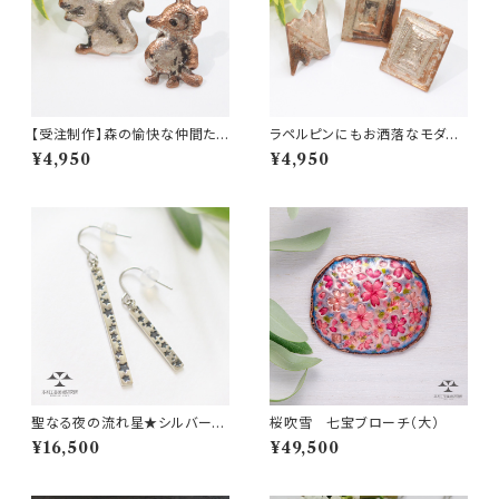
【受注制作】森の愉快な仲間たち
ラペルピンにもお洒落なモダン
◆銀流しのピンバッチ◆たぬき・
な銀流しのピンバッチ◆プレゼ
¥4,950
¥4,950
りす
ントにも
聖なる夜の流れ星★シルバース
桜吹雪 七宝ブローチ（大）
トレートバーピアス・イヤリング
¥16,500
¥49,500