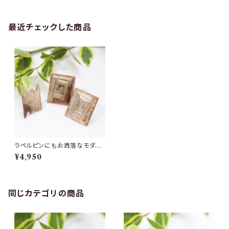
最近チェックした商品
ラペルピンにもお洒落なモダン
な銀流しのピンバッチ◆プレゼ
¥4,950
ントにも
同じカテゴリの商品