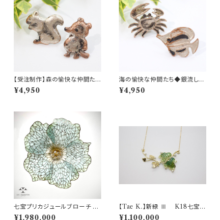
【受注制作】森の愉快な仲間たち
海の愉快な仲間たち◆銀流しの
◆銀流しのピンバッチ◆たぬき・
ピンバッチ◆さかな・かに
¥4,950
¥4,950
りす
七宝プリカジュールブローチ Br
【Tae K.】新緑 Ⅲ K18七宝プ
ooch "Hibiscus" ハイビスカ
リカジュールペンダント(0.365
¥1,980,000
¥1,100,000