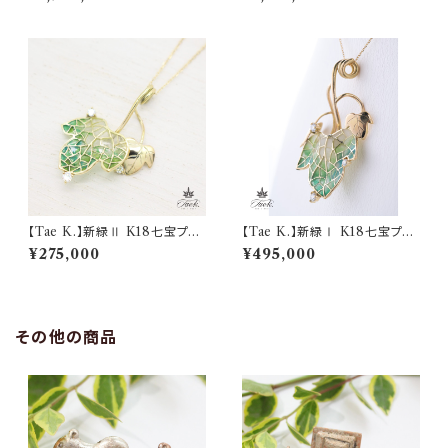
ス
ct)
【Tae K.】新緑Ⅱ K18七宝プリ
【Tae K.】新緑Ⅰ K18七宝プリ
カジュールペンダント(0.11ct)
カジュールペンダント(0.15ct)
¥275,000
¥495,000
その他の商品