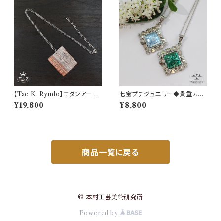
【Tae K. Ryudo】モダンアート
七宝プチジュエリー◆貴重カラ
なジェンダーレスプレートネック
ー◇純銀七宝石垣ネックレス
¥19,800
¥8,800
レス
商品一覧に戻る
© 本村工芸美術研究所
Powered by