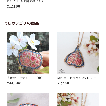
ピンクゴールド唐草のピアス・イ
ヤリング
¥12,100
同じカテゴリの商品
桜吹雪 七宝ブローチ（中）
桜吹雪 七宝ペンダント（ミニ三
角）
¥44,000
¥27,500