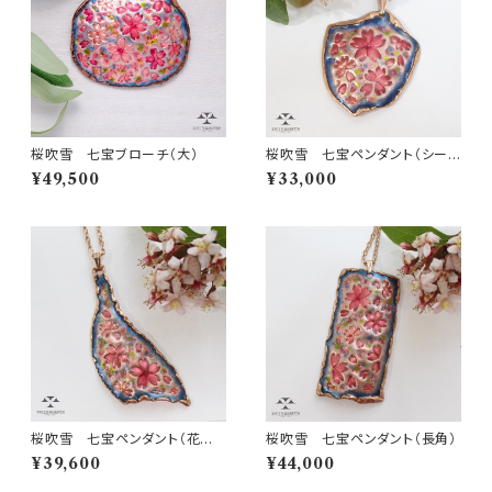
桜吹雪 七宝ブローチ（大）
桜吹雪 七宝ペンダント（シール
ド形）
¥49,500
¥33,000
桜吹雪 七宝ペンダント（花びら
桜吹雪 七宝ペンダント（長角）
形）
¥39,600
¥44,000