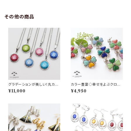
その他の商品
グラデーションが美しい！丸カッ
カラー豊富◇幸せをよぶクロー
ト純銀七宝ペンダント（ロジウム
バー七宝ブローチ
¥11,000
¥4,950
カラー）