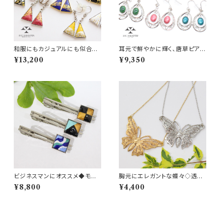
和服にもカジュアルにも似合う！
耳元で鮮やかに輝く、唐草ピアス
カラー豊富な三角七宝ピアス・
（イヤリング）
¥13,200
¥9,350
イヤリング
ビジネスマンにオススメ◆モダ
胸元にエレガントな蝶々◇透か
ンデザインのスクエア七宝ネク
しが繊細なバタフライネックレス
¥8,800
¥4,400
タイピン