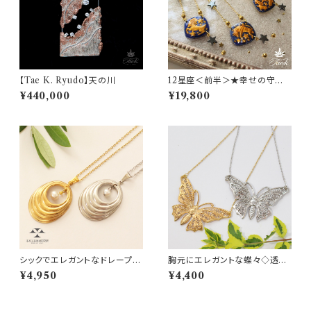
【Tae K. Ryudo】天の川
12星座＜前半＞★幸せの守護
星カラーネックレス★Wonder
¥440,000
¥19,800
Box Zodiac
シックでエレガントなドレープパ
胸元にエレガントな蝶々◇透か
ールネックレス Draped fra
しが繊細なバタフライネックレス
¥4,950
¥4,400
me necklace with a fresh w
ater pearl