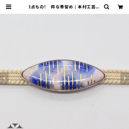
1点もの！ 粋な帯留め | 本村工芸美
術研究所