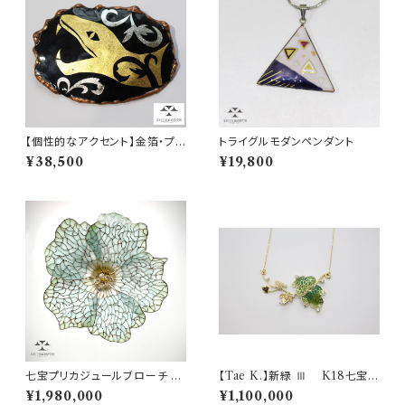
【個性的なアクセント】金箔・プラ
トライグルモダンペンダント
チナ箔七宝 ヘビのブローチ
¥38,500
¥19,800
七宝プリカジュールブローチ Br
【Tae K.】新緑 Ⅲ K18七宝プ
ooch "Hibiscus" ハイビスカ
リカジュールペンダント(0.365
¥1,980,000
¥1,100,000
ス
ct)