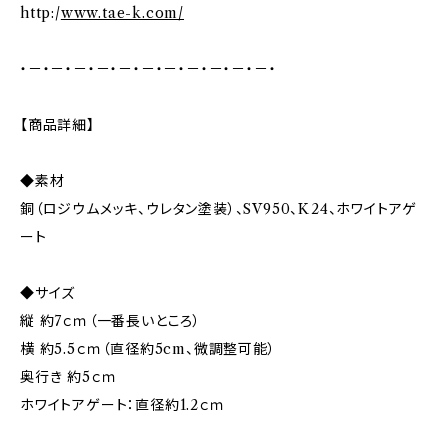
http:/
www.tae-k.com/
・－・－・－・－・－・－・－・－・－・－・－・
【商品詳細】
◆素材
銅（ロジウムメッキ、ウレタン塗装）、SV950、K24、ホワイトアゲ
ート
◆サイズ
縦 約7ｃｍ（一番長いところ）
横 約5.5ｃｍ（直径約5cm、微調整可能）
奥行き 約5ｃｍ
ホワイトアゲート：直径約1.2ｃｍ