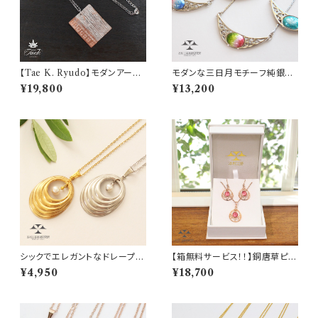
【Tae K. Ryudo】モダンアート
モダンな三日月モチーフ純銀七
なジェンダーレスプレートネック
宝ネックレス◆年齢問わず使え
¥19,800
¥13,200
レス
るジュエリー
シックでエレガントなドレープパ
【箱無料サービス！！】銅唐草ピン
ールネックレス Draped fra
クゴールド ネックレス＆ピア
¥4,950
¥18,700
me necklace with a fresh w
ス・イヤリングセット！
ater pearl