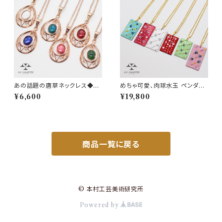
あの話題の唐草ネックレス◆ピ
めちゃ可愛、肉球水玉 ペンダン
ンクゴールド新登場！オシャレな
ト❤
¥6,600
¥19,800
カラーを揃えました！
商品一覧に戻る
© 本村工芸美術研究所
Powered by