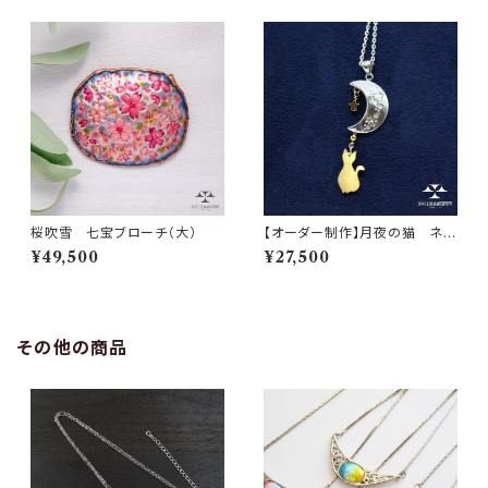
桜吹雪 七宝ブローチ（大）
【オーダー制作】月夜の猫 ネッ
クレス
¥49,500
¥27,500
その他の商品